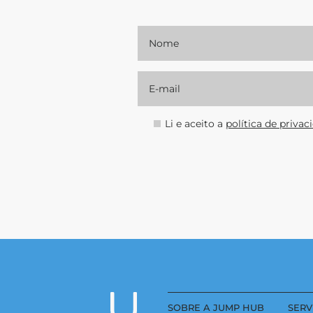
Li e aceito a
polí­tica de privac
SOBRE A JUMP HUB
SERV